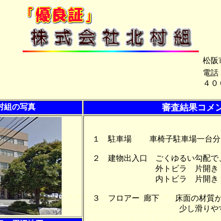
松阪
電話
４０
村組の写真
審査結果コメ
１ 駐車場 車椅子駐車場一台分
２ 建物出入口 ごくゆるい勾配で
外トビラ 片開き 自動
内トビラ 片開き 自動
３ フロアー 廊下 床面の材質が
少し滑りやす