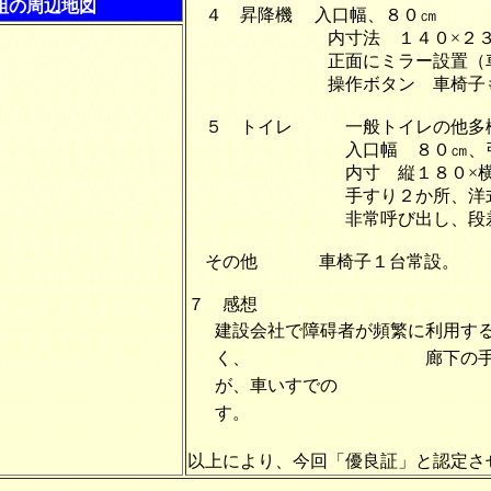
組の周辺地図
４ 昇降機 入口幅、８０㎝
内寸法 １４０×２３
正面にミラー設置（車椅
操作ボタン 車椅子も可
５ トイレ 一般トイレの他多機
入口幅 ８０㎝、引
内寸 縦１８０×横２
手すり２か所、洋式
非常呼び出し、段差なく
その他 車椅子１台常設。
７ 感想
建設会社で障碍者が頻繁に利用す
く、 廊下の手すりや
が、車いすでの 対応
す。
以上により、今回「優良証」と認定さ