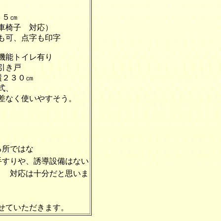
５㎝
子 対応）
、点字も印字
能トイレ有り
き戸
３０㎝
、
使いやすそう。
る所ではな
、誘導設備はない
は十分だと思いま
せていただきます。