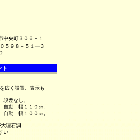
市中央町３０６－１
 ０５９８－５１―３
０
ント
を広く設置、表示も
、段差なし、
 幅１１０㎝。
 幅１００㎝。
大理石調
い