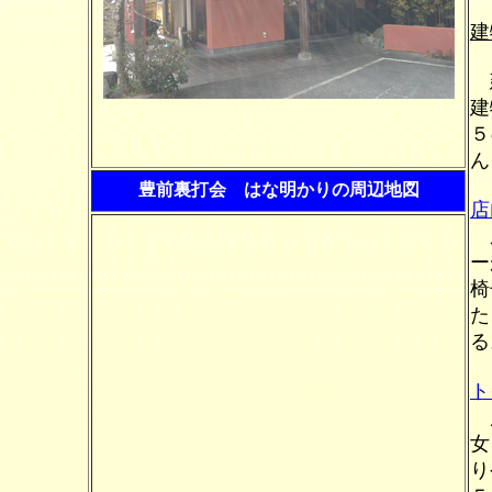
建
建
建
５
ん
豊前裏打会 はな明かりの周辺地図
店
屋
ー
椅
た
る
ト
店
女
り