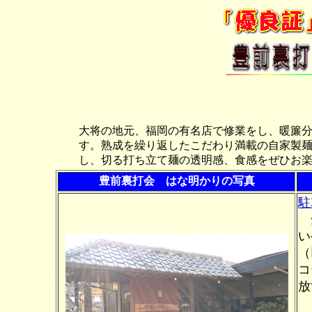
大将の地元、福岡の有名店で修業をし、暖簾分
す。熟成を繰り返したこだわり満載の自家製
し、切る打ち立て麺の透明感、食感をぜひお
豊前裏打会 はな明かりの写真
駐
全
い
（
コ
放