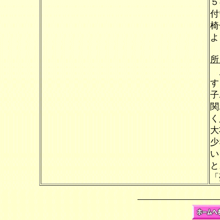
５
付
椅
よ
所
店
す
子
関
く
大
少
い
と
「