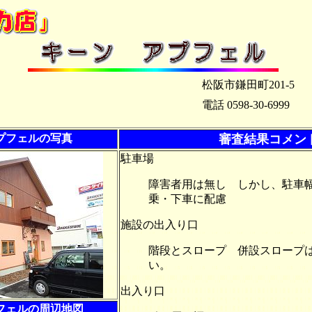
松阪市鎌田町201-5
電話 0598-30-6999
プフェルの写真
審査結果コメン
駐車場
障害者用は無し しかし、駐車幅2
乗・下車に配慮
施設の出入り口
階段とスロープ 併設スロープ
い。
出入り口
フェルの周辺地図