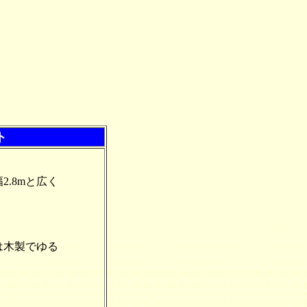
ト
.8mと広く
は木製でゆる