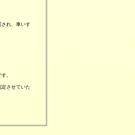
置され、車いす
です。
認定させていた