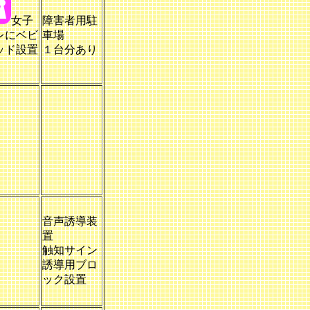
女子
障害者用駐
レにベビ
車場
ッド設置
１台分あり
音声誘導装
置
触知サイン
誘導用ブロ
ック設置