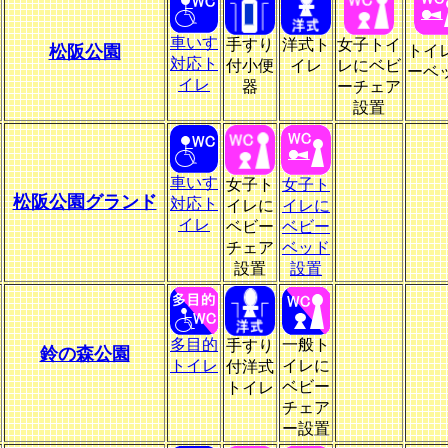
車いす
手すり
洋式ト
女子トイ
松阪公園
トイ
対応ト
付小便
イレ
レにベビ
ーベ
イレ
器
ーチェア
設置
車いす
女子ト
女子ト
松阪公園グランド
対応ト
イレに
イレに
イレ
ベビー
ベビー
チェア
ベッド
設置
設置
多目的
一般ト
手すり
鈴の森公園
トイレ
イレに
付洋式
ベビー
トイレ
チェア
ー設置