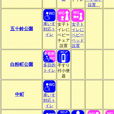
設置
車いす
女子ト
女子ト
五十鈴公園
対応ト
イレに
イレに
イレ
ベビー
ベビー
チェア
ベッド
設置
設置
白粉町公園
多目的
手すり
トイレ
付小便
器
中町
車いす
対応ト
イレ