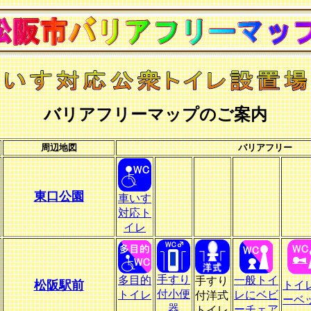
バリアフリーマップのご案内
周辺地図
バリアフリー
東口公園
車いす
対応ト
イレ
手すり
多目的
一般トイ
手すり
松阪駅前
トイ
付小便
トイレ
レにベビ
付洋式
ーベ
器
ーチェア
トイレ