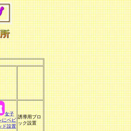
女子
誘導用ブロ
レにベビ
ック設置
ッド設置